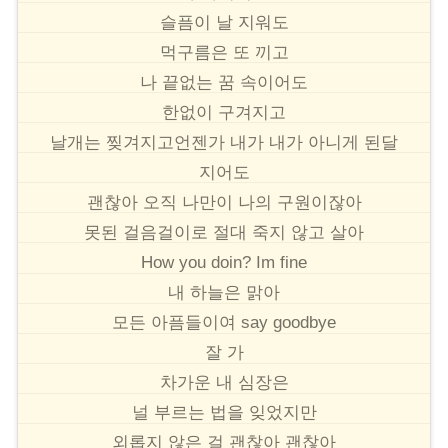
슬픔이 날 지워도
먹구름은 또 끼고
나 끝없는 꿈 속이어도
한없이 구겨지고
날개는 찢겨지고언젠가 내가 내가 아니게 된달
지어도
괜찮아 오직 나만이 나의 구원이잖아
못된 걸음걸이로 절대 죽지 않고 살아
How you doin? Im fine
내 하늘은 맑아
모든 아픔들이여 say goodbye
잘 가
차가운 내 심장은
널 부르는 법을 잊었지만
외롭지 않은 걸 괜찮아 괜찮아